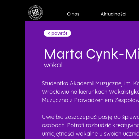
O nas
Aktualności
< powrót
Marta Cynk-Mi
wokal
Studentka Akademii Muzycznej im. Ka
Wrocławiu na kierunkach Wokalistyk
Muzyczna z Prowadzeniem Zespołów
Uwielbia zaszczepiać pasję do śpiew
osobach. Potrafi rozbudzić kreatyw
umiejętności wokalne u swoich ucznió