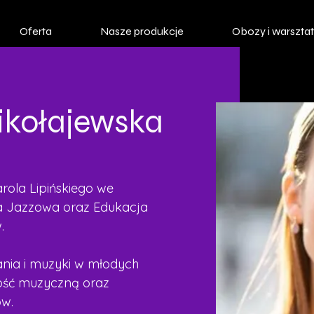
Oferta
Nasze produkcje
Obozy i warszta
kołajewska
rola Lipińskiego we 
a Jazzowa oraz Edukacja 
. 
ania i muzyki w młodych 
ność muzyczną oraz 
w. 