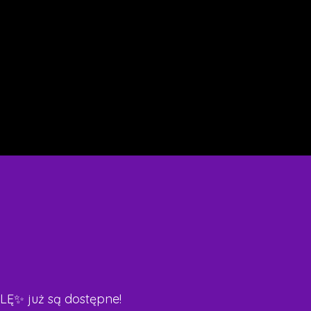
ty
1.5%
Kontakt
Ę✨ już są dostępne!