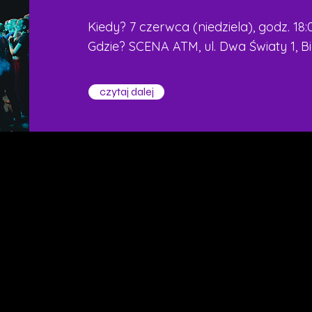
Kiedy? 7 czerwca (niedziela), godz. 18:
Gdzie? SCENA ATM, ul. Dwa Światy 1, B
czytaj dalej
© 2025 by Centrum Działań Twórczych "Kuźnia"