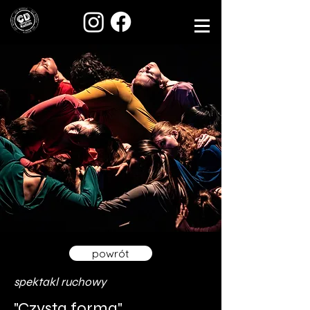
powrót
spektakl ruchowy
"Czysta forma"