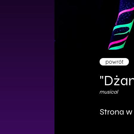
powrót
"Dżan
musical
Strona w