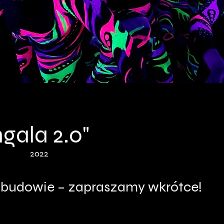
gala 2.0"
2022
 budowie – zapraszamy wkrótce!